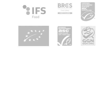
Over Heiploeg
Heiploeg is toonaangevend in Europa als
garnalenleverancier en heeft als belangrijkste
speerpunten: kwaliteit, innovatie en duurzaamheid. Wij zijn
uw partner in 'seafood enjoyment' in retail, foodservice en
industrie in heel Europa.
Duurzaamheid door genomen milieumaatregelen
De afgelopen jaren is Heiploeg druk bezig geweest met
het nemen van veel nieuwe milieumaatregelen om het