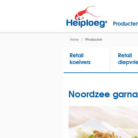
Producte
Home
/
Producten
Retail
Retail
koelvers
diepvri
Noordzee garna