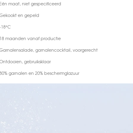
Eén maat, niet gespecificeerd
Gekookt en gepeld
-18°C
18 maanden vanaf productie
Garnalensalade, garnalencocktail, voorgerecht
Ontdooien, gebruiksklaar
80% garnalen en 20% beschermglazuur