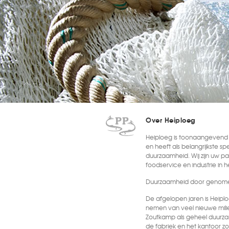
Over Heiploeg
Heiploeg is toonaangevend i
en heeft als belangrijkste sp
duurzaamheid. Wij zijn uw par
foodservice en industrie in 
Duurzaamheid door genome
De afgelopen jaren is Heipl
nemen van veel nieuwe mili
Zoutkamp als geheel duurza
de fabriek en het kantoor