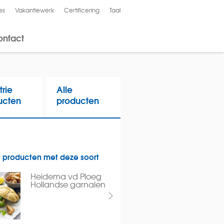
es
Vakantiewerk
Certificering
Taal
English
ontact
trie
Alle
ucten
producten
 producten met deze soort
Heidema vd Ploeg
Hollandse garnalen