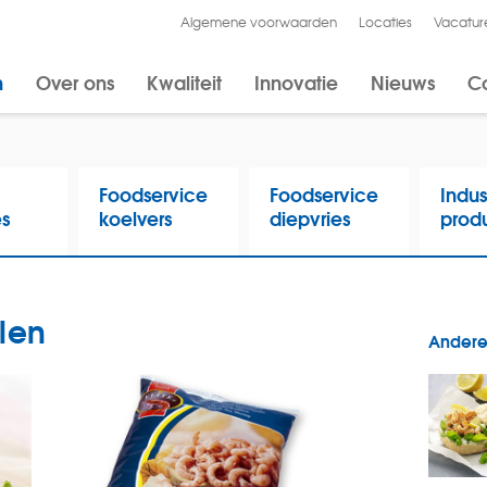
Algemene voorwaarden
Locaties
Vacatur
n
Over ons
Kwaliteit
Innovatie
Nieuws
C
Foodservice
Foodservice
Indus
es
koelvers
diepvries
prod
len
Andere