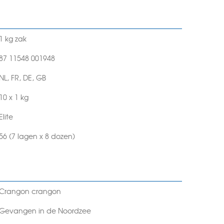
1 kg zak
87 11548 001948
NL, FR, DE, GB
10 x 1 kg
Elite
56 (7 lagen x 8 dozen)
Crangon crangon
Gevangen in de Noordzee