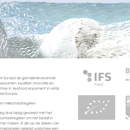
n Europa als garnalenleverancier
eerpunten: kwaliteit, innovatie en
tner in 'seafood enjoyment' in retail,
heel Europa.
n milieumaatregelen
oeg druk bezig geweest met het
eumaatregelen om het bedrijf in
mer maken. Er zijn op de daken van
 zonnepanelen gelegd waarmee een