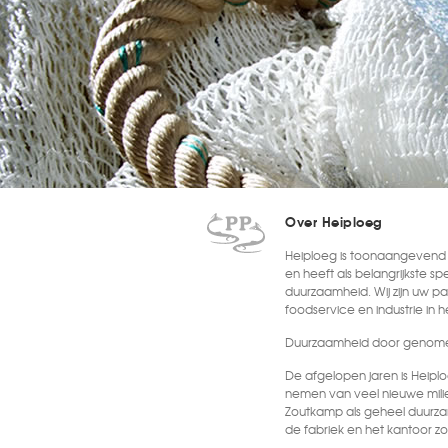
Over Heiploeg
Heiploeg is toonaangevend i
en heeft als belangrijkste sp
duurzaamheid. Wij zijn uw par
foodservice en industrie in 
Duurzaamheid door genome
De afgelopen jaren is Heipl
nemen van veel nieuwe mili
Zoutkamp als geheel duurza
de fabriek en het kantoor
groot deel van de elektricit