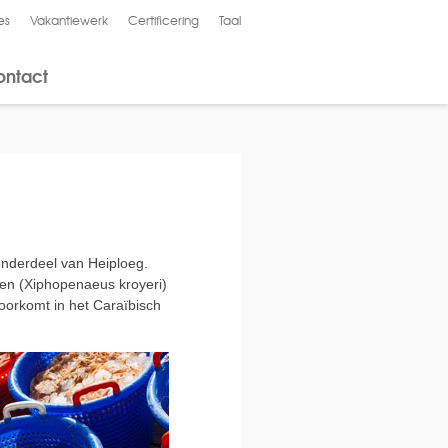
es
Vakantiewerk
Certificering
Taal
English
ontact
 onderdeel van Heiploeg.
en (Xiphopenaeus kroyeri)
voorkomt in het Caraïbisch