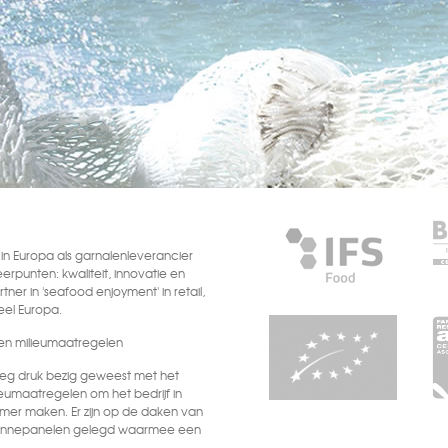
n Europa als garnalenleverancier
eerpunten: kwaliteit, innovatie en
tner in 'seafood enjoyment' in retail,
heel Europa.
n milieumaatregelen
oeg druk bezig geweest met het
eumaatregelen om het bedrijf in
mer maken. Er zijn op de daken van
 zonnepanelen gelegd waarmee een
eitsbehoefte zelf opgewekt wordt.