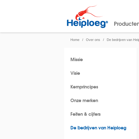
Producte
Home
/
Over ons
/
De bedrijven van Hei
Missie
Visie
Kernprincipes
Onze merken
Feiten & cijfers
De bedrijven van Heiploeg